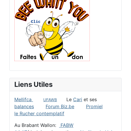
Liens Utiles
Mellifca
Le
Cari
et ses
UFAWB
balances
Forum Biz.be
Promiel
le Rucher contemplatif
Au Brabant Wallon:
FABW