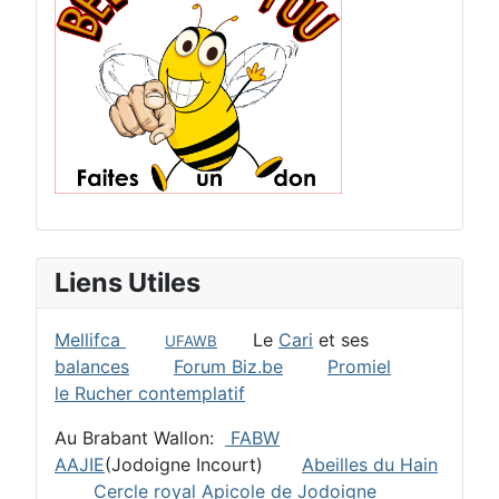
Liens Utiles
Mellifca
Le
Cari
et ses
UFAWB
balances
Forum Biz.be
Promiel
le Rucher contemplatif
Au Brabant Wallon:
FABW
AAJIE
(Jodoigne Incourt)
Abeilles du Hain
Cercle royal Apicole de Jodoigne