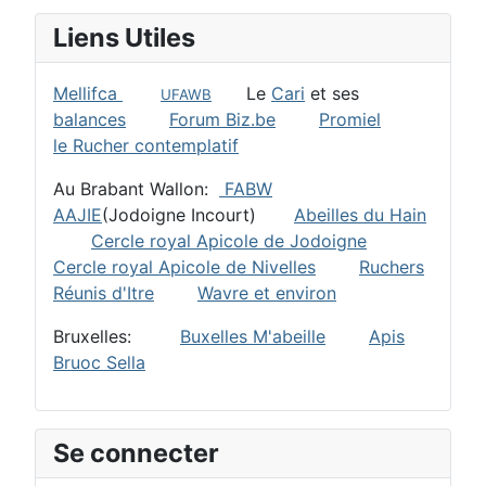
Liens Utiles
Mellifca
Le
Cari
et ses
UFAWB
balances
Forum Biz.be
Promiel
le Rucher contemplatif
Au Brabant Wallon:
FABW
AAJIE
(Jodoigne Incourt)
Abeilles du Hain
Cercle royal Apicole de Jodoigne
Cercle royal Apicole de Nivelles
Ruchers
Réunis d'Itre
Wavre et environ
Bruxelles:
Buxelles M'abeille
Apis
Bruoc Sella
Se connecter