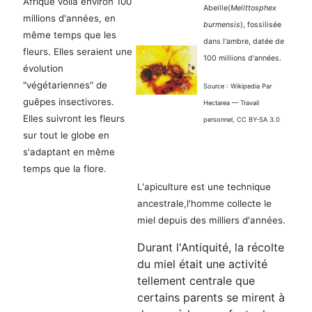
Afrique voilà environ 100
Abeille(
Melittosphex
millions d'années, en
bur
mensis
), fossilisée
même temps que les
dans l'ambre, datée de
fleurs. Elles seraient une
100 millions d'années.
évolution
"végétariennes" de
Source : Wikipedia Par
guêpes insectivores.
Hectarea — Travail
Elles suivront les fleurs
personnel, CC BY-SA 3.0
sur tout le globe en
s'adaptant en même
temps que la flore.
L'apiculture est une technique
ancestrale,l'homme collecte le
miel depuis des milliers d'années.
Durant l'Antiquité, la récolte
du miel était une activité
tellement centrale que
certains parents se mirent à