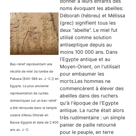
donner à leurs enfants des
noms évoquant les abeilles:
Déborah (hébreu) et Mélissa
(grec) signifient tous les
deux “abeille”. Le miel fut
utilisé comme solution
antiseptique depuis au
moins 100 000 ans. Dans
l'Egypte antique et au
Bas-relief représentant une
Moyen-Orient, on l'utilisait
récolte de miel (la tombe de
pour embaumer les
Pabasa [640-586 av. J.-C.]) en
morts.Les hommes ne
Egypte. La plus ancienne
commencèrent à élever des
représentation de ruches
abeilles dans des ruchers
domestiques sur un bas-relief
qu'à l'époque de l'Egypte
a été retrouvée dans le temple
antique. La ruche était alors
solaire d’Abou Ghorab en
très rudimentaire : un simple
Basse-Egypte et date de 2 400
panier de paille retourné
ans av. J.-C.
pour le peuple, en terre