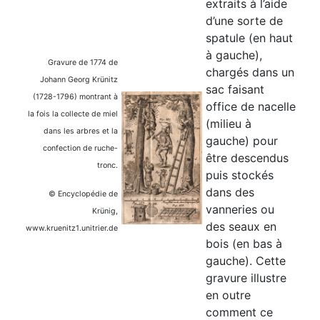
extraits à l’aide
d’une sorte de
spatule (en haut
à gauche),
Gravure de 1774 de
chargés dans un
Johann Georg Krünitz
sac faisant
(1728-1796) montrant à
office de nacelle
la fois la collecte de miel
(milieu à
dans les arbres et la
gauche) pour
confection de ruche-
être descendus
tronc.
puis stockés
dans des
© Encyclopédie de
vanneries ou
Krünig,
des seaux en
www.kruenitz1.unitrier.de
bois (en bas à
gauche). Cette
gravure illustre
en outre
comment ce