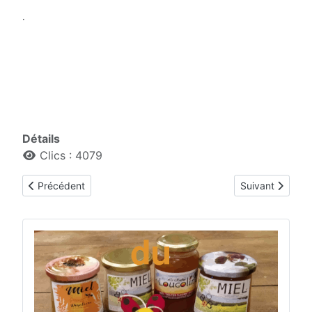
.
Détails
Clics : 4079
Article précédent : Dons
Article suivant
Précédent
Suivant