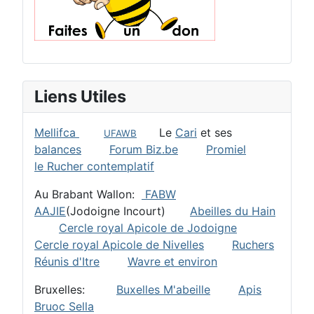
Liens Utiles
Mellifca
Le
Cari
et ses
UFAWB
balances
Forum Biz.be
Promiel
le Rucher contemplatif
Au Brabant Wallon:
FABW
AAJIE
(Jodoigne Incourt)
Abeilles du Hain
Cercle royal Apicole de Jodoigne
Cercle royal Apicole de Nivelles
Ruchers
Réunis d'Itre
Wavre et environ
Bruxelles:
Buxelles M'abeille
Apis
Bruoc Sella