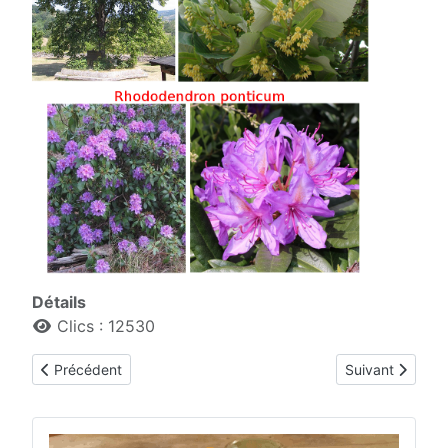
Détails
Clics : 12530
Article précédent : Miellats
Article suivant 
Précédent
Suivant