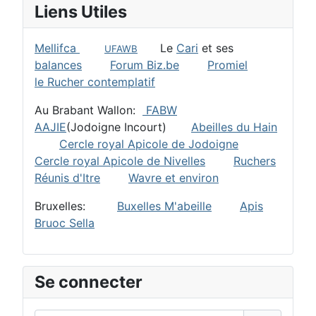
Liens Utiles
Mellifca
Le
Cari
et ses
UFAWB
balances
Forum Biz.be
Promiel
le Rucher contemplatif
Au Brabant Wallon:
FABW
AAJIE
(Jodoigne Incourt)
Abeilles du Hain
Cercle royal Apicole de Jodoigne
Cercle royal Apicole de Nivelles
Ruchers
Réunis d'Itre
Wavre et environ
Bruxelles:
Buxelles M'abeille
Apis
Bruoc Sella
Se connecter