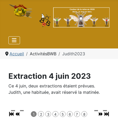
Accueil
ActivitésBWB
Judith2023
Extraction 4 juin 2023
Ce 4 juin, deux extractions étaient prévues.
Judith, une habituée, avait réservé la matinée.
1
2
3
4
5
6
7
8