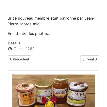
Brice nouveau membre était patronné par Jean-
Pierre l'après-midi.
En attente des photos...
Détails
Clics : 1262
Article précédent : Extraction Brice
Article suivant
Précédent
Suivant