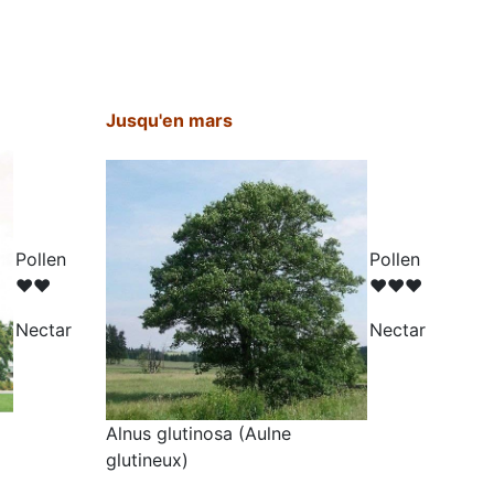
Jusqu'en mars
Pollen
Pollen
♥♥
♥♥♥
N
ectar
N
ectar
Alnus glutinosa (Aulne
glutineux)