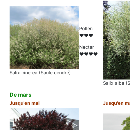
Pollen
♥♥♥
N
ectar
♥♥♥♥
Salix cinerea (Saule cendré)
Salix alba (
De mars
Jusqu'en mai
Jusqu'en m