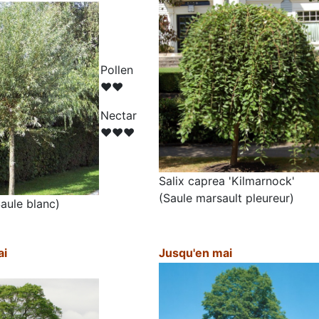
Pollen
♥♥
N
ectar
♥♥♥
Salix caprea 'Kilmarnock'
(Saule marsault pleureur)
Saule blanc)
ai
Jusqu'en mai