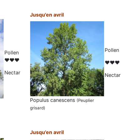
Jusqu'en avril
Pollen
Pollen
♥♥♥
♥♥♥
N
ectar
N
ectar
Populus canescens
(
Peuplier
grisard
)
Jusqu'en avril