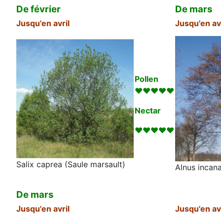
De février
De mars
Jusqu'en avril
Jusqu'en avr
Pollen
♥♥♥♥♥
N
ectar
♥♥♥♥♥
Salix caprea (Saule marsault)
Alnus incana
De mars
Jusqu'en avril
Jusqu'en avr