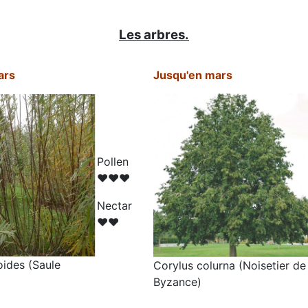
Les arbres.
ars
Jusqu'en mars
Pollen
♥♥♥
N
ectar
♥♥
oides (Saule
Corylus colurna (Noisetier de
Byzance)