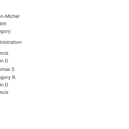
an-Michel
ith
égory
nistration
ncis
in D
homas S
égory R.
in D
ncis