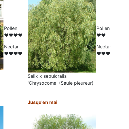
Pollen
Pollen
♥♥♥♥
♥♥
N
ectar
N
ectar
♥♥♥♥
♥♥♥
Salix x sepulcralis
'Chrysocoma' (Saule pleureur
)
Jusqu'en mai