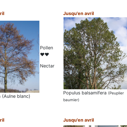
il
Jusqu'en avril
Pollen
♥♥
N
ectar
Populus balsamifera
(Peuplier
 (Aulne blanc)
baumier
)
il
Jusqu'en avril