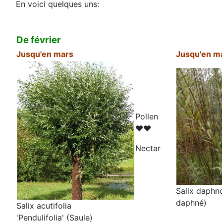
En voici quelques uns:
De février
Jusqu'en mars
Jusqu'en m
Pollen
♥♥
N
ectar
Salix daphn
daphné)
Salix acutifolia
'Pendulifolia' (Saule)