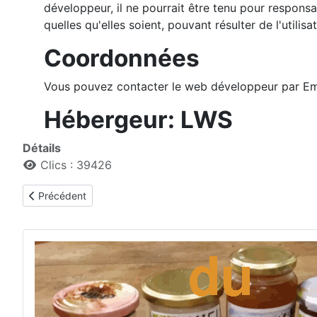
développeur, il ne pourrait être tenu pour respons
quelles qu'elles soient, pouvant résulter de l'utilis
Coordonnées
Vous pouvez contacter le web développeur par Em
Hébergeur: LWS
Détails
Clics : 39426
Article précédent : Les fondateurs
Précédent