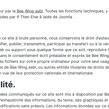
our par la
Bee Wing asbl
. Toutes les fonctions techniques, 
pées par If Then Else à laide de Joomla .
 ce site à toute personne, nous conservons le droit d’auteur 
ier, publier, transmettre, participer au transfert ou à la ve
Web ou support sous quelque forme que ce soit, reproduire l
, sans le consentement écrit préalable et exprès de Bee Wi
es fichiers sur votre propre ordinateur pour votre seul usa
s de Bee Wing asbl, ou autres entités titulaires de droits
ue de leur protection nationale et internationale.
ité.
nées communiqués sur ce site sont mis à disposition par Be
l’exhaustivité des informations, du texte, des graphiques et
difications sans préavis. Les informations données sur ce s