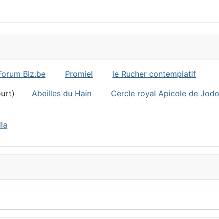
Forum Biz.be
Promiel
le Rucher contemplatif
ncourt)
Abeilles du Hain
Cercle royal Apicole de Jod
la