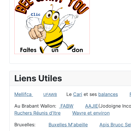
Liens Utiles
Mellifca
Le
Cari
et ses
balances
UFAWB
Au Brabant Wallon:
FABW
AAJIE
(Jodoigne I
Ruchers Réunis d'Itre
Wavre et environ
Bruxelles:
Buxelles M'abeille
Apis Bruoc Sel