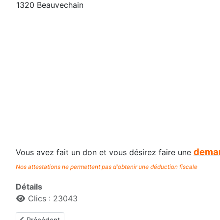
1320 Beauvechain
deman
Vous avez fait un don et vous désirez faire une
Nos attestations ne permettent pas d'obtenir une déduction fiscale
Détails
Clics : 23043
Article précédent : Le comité
Précédent