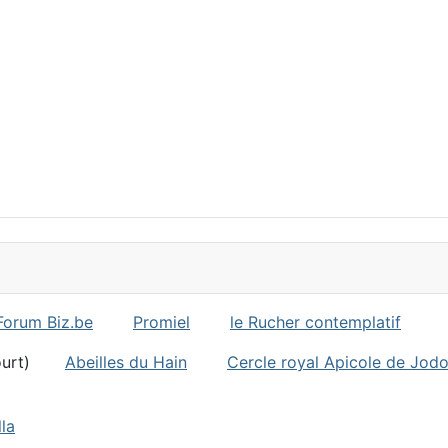
Forum Biz.be
Promiel
le Rucher contemplatif
ncourt)
Abeilles du Hain
Cercle royal Apicole de Jod
la