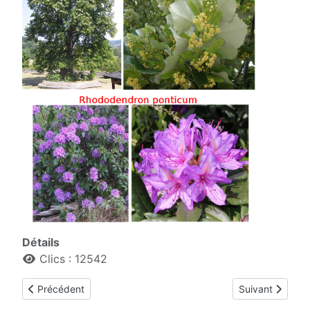
Détails
Clics : 12542
Article précédent : Miellats
Article suivant 
Précédent
Suivant