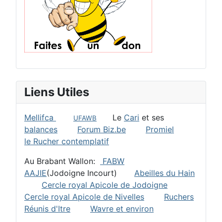
Liens Utiles
Mellifca
Le
Cari
et ses
UFAWB
balances
Forum Biz.be
Promiel
le Rucher contemplatif
Au Brabant Wallon:
FABW
AAJIE
(Jodoigne Incourt)
Abeilles du Hain
Cercle royal Apicole de Jodoigne
Cercle royal Apicole de Nivelles
Ruchers
Réunis d'Itre
Wavre et environ