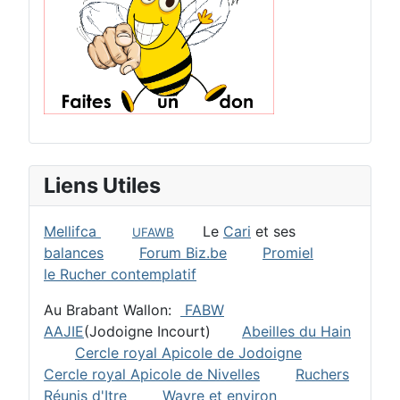
Liens Utiles
Mellifca
Le
Cari
et ses
UFAWB
balances
Forum Biz.be
Promiel
le Rucher contemplatif
Au Brabant Wallon:
FABW
AAJIE
(Jodoigne Incourt)
Abeilles du Hain
Cercle royal Apicole de Jodoigne
Cercle royal Apicole de Nivelles
Ruchers
Réunis d'Itre
Wavre et environ