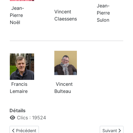
Jean-
Jean-
Vincent
Pierre
Pierre
Claessens
Sulon
Noël
Francis
Vincent
Lemaire
Bulteau
Détails
Clics : 19524
Article précédent : Plantes toxiques
Article suivant 
Précédent
Suivant