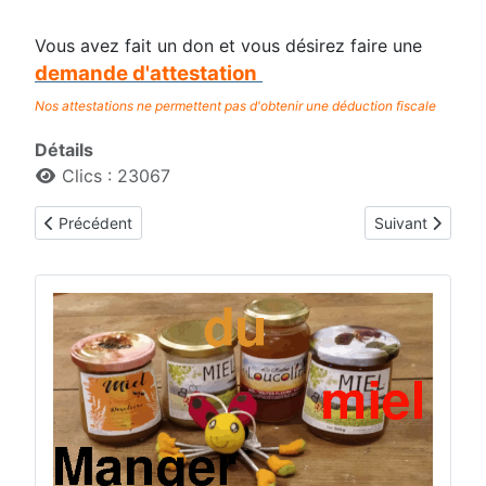
Vous avez fait un don et vous désirez faire une
demande d'attestation
Nos attestations ne permettent pas d'obtenir une déduction fiscale
Détails
Clics : 23067
Article précédent : Le comité
Article suivant :
Précédent
Suivant