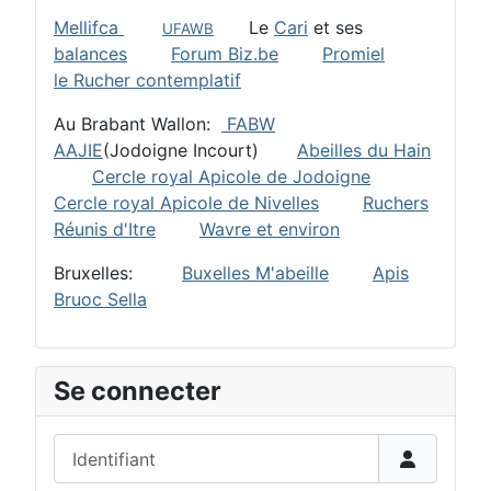
Mellifca
Le
Cari
et ses
UFAWB
balances
Forum Biz.be
Promiel
le Rucher contemplatif
Au Brabant Wallon:
FABW
AAJIE
(Jodoigne Incourt)
Abeilles du Hain
Cercle royal Apicole de Jodoigne
Cercle royal Apicole de Nivelles
Ruchers
Réunis d'Itre
Wavre et environ
Bruxelles:
Buxelles M'abeille
Apis
Bruoc Sella
Se connecter
Identifiant