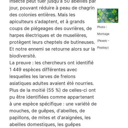
insecte peut tuer jusqu'à 50 abeilles par
jour, pouvant réduire à peau de chagrin
des colonies entières. Mais les
apiculteurs s'adaptent, et à grands
Photo :
coups de piégeages des ouvrières, de
Montage
harpes électriques et de muselières,
(Pexels -
protègent leurs cheptels de butineuses.
Pixabay)
Et notre ennemi se retourne alors sur la
biodiversité.
La preuve : les chercheurs ont identiﬁé
1 449 espèces différentes avec
lesquelles les larves de frelons
asiatiques adultes avaient été nourries.
Plus de la moitié (55 %) de celles-ci ont
pu être identiﬁées comme appartenant
à une espèce spéciﬁque : une variété de
mouches, de guêpes, d'abeilles, de
papillons, de mites et d'araignées, les
abeilles domestiques, les guêpes